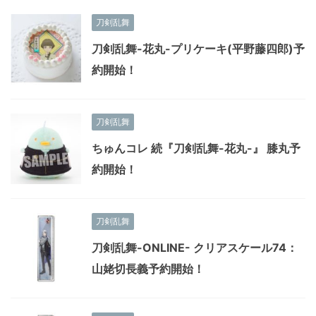
刀剣乱舞
刀剣乱舞-花丸-プリケーキ(平野藤四郎)予
約開始！
刀剣乱舞
ちゅんコレ 続『刀剣乱舞-花丸-』 膝丸予
約開始！
刀剣乱舞
刀剣乱舞-ONLINE- クリアスケール74：
山姥切長義予約開始！