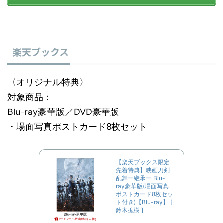
楽天ブックス
〈オリジナル特典〉
対象商品：
Blu-ray豪華版／DVD豪華版
・場面写真ポストカード8枚セット
【楽天ブックス限定
先着特典】映画刀剣
乱舞ー継承ー Blu-
ray豪華版(場面写真
ポストカード8枚セッ
ト付き)【Blu-ray】 [
鈴木拡樹 ]