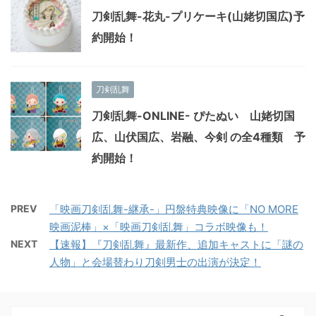
刀剣乱舞-花丸-プリケーキ(山姥切国広)予
約開始！
刀剣乱舞
刀剣乱舞-ONLINE- ぴたぬい 山姥切国
広、山伏国広、岩融、今剣 の全4種類 予
約開始！
PREV
「映画刀剣乱舞-継承-」円盤特典映像に「NO MORE
映画泥棒」×「映画刀剣乱舞」コラボ映像も！
NEXT
【速報】『刀剣乱舞』最新作、追加キャストに「謎の
人物」と会場替わり刀剣男士の出演が決定！