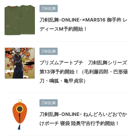
刀剣乱舞
刀剣乱舞-ONLINE-×MARS16 御手杵 レ
ディースM予約開始！
刀剣乱舞
プリズムアートプチ 刀剣乱舞シリーズ
第13弾予約開始！（毛利藤四郎・巴形薙
刀・鳴狐・亀甲貞宗）
刀剣乱舞
刀剣乱舞-ONLINE- ねんどろいどおでか
けポーチ 寝袋 陸奥守吉行予約開始！