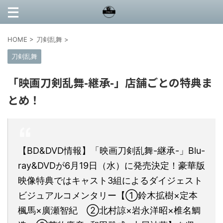
HOME
>
刀剣乱舞
>
刀剣乱舞
「映画刀剣乱舞-継承-」店舗ごとの特典ま
とめ！
【BD&DVD情報】「映画刀剣乱舞-継承-」Blu-
ray&DVDが6月19日（水）に発売決定！豪華版
映像特典ではキャスト3組によるダイジェスト
ビジュアルコメンタリー【①鈴木拡樹×定本
楓馬×廣瀬智紀 ②北村諒×岩永洋昭×椎名鯛