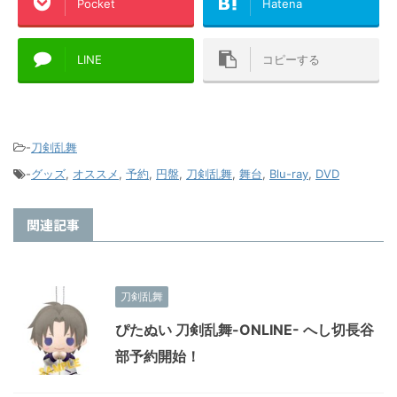
Pocket
Hatena
LINE
コピーする
-
刀剣乱舞
-
グッズ
,
オススメ
,
予約
,
円盤
,
刀剣乱舞
,
舞台
,
Blu-ray
,
DVD
関連記事
刀剣乱舞
ぴたぬい 刀剣乱舞-ONLINE- へし切長谷
部予約開始！