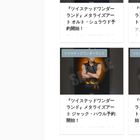
です。 【メタライズアート
『ツイステッドワンダー
『
とは?】 通常印刷やインク
ランド』メタライズアー
ラ
ジェットプリントでは表現
ト オルト・シュラウド予
ト
が難しいRGB色域を再現で
きる特殊な印刷技術を用
約開始！
ア
い、モニタ等のデジタル表
あ
アニメイト AMAZON あみ
示されたままの色味を再
発
あみ ホビーストック 楽天
現。 職人の手による丁寧な
発
発売日：2021年04月 上旬
仕事で仕上げを施したメタ
ン
ツイステッドワンダーランド
ツイ
発売予定 『ツイステッドワ
リック調のプレミアムアー
ズ
ンダーランド』のメタライ
ト ...
生
ズアートが新登場。 各寮の
美
生徒の寮服姿をデザイン。
技
美術作品で仕様される表現
彩
技術を採用し、色鮮やか色
で
彩表現が可能なアート作品
と
です。 【メタライズアート
『ツイステッドワンダー
『
ジ
とは?】 通常印刷やインク
ランド』メタライズアー
ラ
が
ジェットプリントでは表現
き
ト ジャック・ハウル予約
ト
が難しいRGB色域を再現で
い
きる特殊な印刷技術を用
開始！
始
示
い、モニタ等のデジタル表
アニメイト AMAZON あみ
ア
現
示されたままの色味を再
あみ ホビーストック 楽天
あ
仕
現。 職人の手による丁寧な
発売日：2021年04月 上旬
発