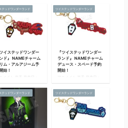
現。 職人の手による丁寧な
売日：2021年04月 上旬
サイズ：約W100mm～
仕事で仕上げを施したメタ
ステッドワンダーランド
ツイステッドワンダーランド
売予定 『ツイステッドワ
150mm 素材：ラバー樹
リック調のプレミアムアー
ダーランド』のメタライ
脂・アクリル 発売元：株式
ト ...
アートが新登場。 各寮の
会社マズル
徒の寮服姿をデザイン。
術作品で仕様される表現
術を採用し、色鮮やか色
表現が可能なアート作品
す。 【メタライズアート
ツイステッドワンダー
『ツイステッドワンダー
は?】 通常印刷やインク
ンド』 NAMEチャーム
ランド』 NAMEチャーム
ェットプリントでは表現
リム・アルアジーム予
デュース・スペード予約
難しいRGB色域を再現で
る特殊な印刷技術を用
開始！
開始！
、モニタ等のデジタル表
ニメイト 楽天 発売日：
アニメイト 楽天 発売日：
されたままの色味を再
021年05月 下旬 発売予定
2021年05月 下旬 発売予定
。 職人の手による丁寧な
イズ：約W100mm～
サイズ：約W100mm～
事で仕上げを施したメタ
ステッドワンダーランド
ツイステッドワンダーランド
50mm 素材：ラバー樹
150mm 素材：ラバー樹
ック調のプレミアムアー
・アクリル 発売元：株式
脂・アクリル 発売元：株式
...
社マズル
会社マズル