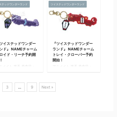
ック調のプレミアムアー
ステッドワンダーランド
ツイステッドワンダーランド
売予定 『ツイステッドワ
発売予定 『ツイステッドワ
...
ダーランド』のメタライ
ンダーランド』のメタライ
アートが新登場。 各寮の
ズアートが新登場。 各寮の
徒の寮服姿をデザイン。
生徒の寮服姿をデザイン。
術作品で仕様される表現
美術作品で仕様される表現
術を採用し、色鮮やか色
技術を採用し、色鮮やか色
表現が可能なアート作品
彩表現が可能なアート作品
す。 【メタライズアート
です。 【メタライズアート
ツイステッドワンダー
『ツイステッドワンダー
は?】 通常印刷やインク
とは?】 通常印刷やインク
ンド』 NAMEチャーム
ランド』 NAMEチャーム
ェットプリントでは表現
ジェットプリントでは表現
ロイド・リーチ予約開
トレイ・クローバー予約
難しいRGB色域を再現で
が難しいRGB色域を再現で
る特殊な印刷技術を用
きる特殊な印刷技術を用
！
開始！
、モニタ等のデジタル表
い、モニタ等のデジタル表
ニメイト 楽天 発売日：
アニメイト 楽天 発売日：
されたままの色味を再
示されたままの色味を再
021年05月 下旬 発売予定
2021年05月 下旬 発売予定
。 職人の手による丁寧な
現。 職人の手による丁寧な
イズ：約W100mm～
サイズ：約W100mm～
事で仕上げを施したメタ
仕事で仕上げを施したメタ
50mm 素材：ラバー樹
150mm 素材：ラバー樹
ック調のプレミアムアー
リック調のプレミアムアー
・アクリル 発売元：株式
脂・アクリル 発売元：株式
3
…
9
Next »
...
ト ...
社マズル
会社マズル