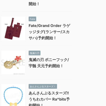
開始！
Fate
Fate/Grand Order ラゲ
ッジタグ(ランサー/スカ
サハ)予約開始！
鬼滅の刃
鬼滅の刃 ポニーフック/
宇髄 天元予約開始！
あんさんぶるスターズ！
あんさんぶるスターズ!!
うちわカバー Ra*bits予
約開始！