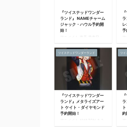
彩
で
『ツイステッドワンダー
『
と
ランド』 NAMEチャーム
ラ
ジ
ジャック・ハウル予約開
レ
が
き
始！
予
い
アニメイト 楽天 発売日：
ア
示
2021年05月 下旬 発売予定
2
現
サイズ：約W100mm～
サ
仕
ツイステッドワンダーランド
ツイ
150mm 素材：ラバー樹
1
リ
脂・アクリル 発売元：株式
脂
ト 
会社マズル
会
『ツイステッドワンダー
『
ランド』メタライズアー
ラ
ト ケイト・ダイヤモンド
ト
予約開始！
約
アニメイト AMAZON あみ
ア
あみ ホビーストック 楽天
あ