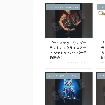
発売日：2021年04月 上旬
発
ツイステッドワンダーランド
ツイ
発売予定 『ツイステッドワ
発
ンダーランド』のメタライ
ン
ズアートが新登場。 各寮の
ズ
生徒の寮服姿をデザイン。
生
美術作品で仕様される表現
美
技術を採用し、色鮮やか色
技
彩表現が可能なアート作品
彩
です。 【メタライズアート
で
『ツイステッドワンダー
『
とは?】 通常印刷やインク
と
ランド』メタライズアー
ラ
ジェットプリントでは表現
ジ
ト ジャミル・バイパー予
カ
が難しいRGB色域を再現で
が
きる特殊な印刷技術を用
き
約開始！
約
い、モニタ等のデジタル表
い
アニメイト AMAZON あみ
ア
示されたままの色味を再
示
あみ ホビーストック 楽天
2
現。 職人の手による丁寧な
現
発売日：2021年04月 上旬
サ
仕事で仕上げを施したメタ
仕
ツイステッドワンダーランド
ツイ
発売予定 『ツイステッドワ
1
リック調のプレミアムアー
リ
ンダーランド』のメタライ
脂
ト ...
ト 
ズアートが新登場。 各寮の
会
生徒の寮服姿をデザイン。
美術作品で仕様される表現
技術を採用し、色鮮やか色
彩表現が可能なアート作品