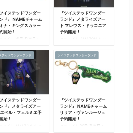
表現が可能なアート作品
彩表現が可能なアート作品
す。 【メタライズアート
です。 【メタライズアート
ツイステッドワンダー
『ツイステッドワンダー
は?】 通常印刷やインク
とは?】 通常印刷やインク
ンド』 NAMEチャーム
ランド』メタライズアー
ェットプリントでは表現
ジェットプリントでは表現
オナ・キングスカラー
ト マレウス・ドラコニア
難しいRGB色域を再現で
が難しいRGB色域を再現で
る特殊な印刷技術を用
きる特殊な印刷技術を用
約開始！
予約開始！
、モニタ等のデジタル表
い、モニタ等のデジタル表
ニメイト 楽天 発売日：
アニメイト AMAZON あみ
されたままの色味を再
示されたままの色味を再
021年05月 下旬 発売予定
あみ ホビーストック 楽天
。 職人の手による丁寧な
現。 職人の手による丁寧な
イズ：約W100mm～
発売日：2021年04月 上旬
事で仕上げを施したメタ
仕事で仕上げを施したメタ
ステッドワンダーランド
ツイステッドワンダーランド
50mm 素材：ラバー樹
発売予定 『ツイステッドワ
ック調のプレミアムアー
リック調のプレミアムアー
・アクリル 発売元：株式
ンダーランド』のメタライ
...
ト ...
社マズル
ズアートが新登場。 各寮の
生徒の寮服姿をデザイン。
美術作品で仕様される表現
技術を採用し、色鮮やか色
彩表現が可能なアート作品
です。 【メタライズアート
ツイステッドワンダー
『ツイステッドワンダー
とは?】 通常印刷やインク
ンド』メタライズアー
ランド』 NAMEチャーム
ジェットプリントでは表現
 エペル・フェルミエ予
リリア・ヴァンルージュ
が難しいRGB色域を再現で
きる特殊な印刷技術を用
開始！
予約開始！
い、モニタ等のデジタル表
ニメイト AMAZON あみ
アニメイト 楽天 発売日：
示されたままの色味を再
み ホビーストック 楽天
2021年05月 下旬 発売予定