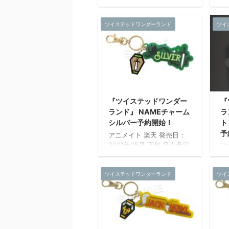
あみ ホビーストック 楽天
2
発売日：2021年04月 上旬
サ
ツイステッドワンダーランド
ツイ
発売予定 『ツイステッドワ
1
ンダーランド』のメタライ
脂
ズアートが新登場。 各寮の
会
生徒の寮服姿をデザイン。
美術作品で仕様される表現
技術を採用し、色鮮やか色
彩表現が可能なアート作品
です。 【メタライズアート
『ツイステッドワンダー
『
とは?】 通常印刷やインク
ランド』 NAMEチャーム
ラ
ジェットプリントでは表現
シルバー予約開始！
ト
が難しいRGB色域を再現で
きる特殊な印刷技術を用
予
アニメイト 楽天 発売日：
い、モニタ等のデジタル表
2021年05月 下旬 発売予定
ア
示されたままの色味を再
サイズ：約W100mm～
あ
現。 職人の手による丁寧な
150mm 素材：ラバー樹
発
仕事で仕上げを施したメタ
脂・アクリル 発売元：株式
ツイステッドワンダーランド
ツイ
発
リック調のプレミアムアー
会社マズル
ン
ト ...
ズ
生
美
技