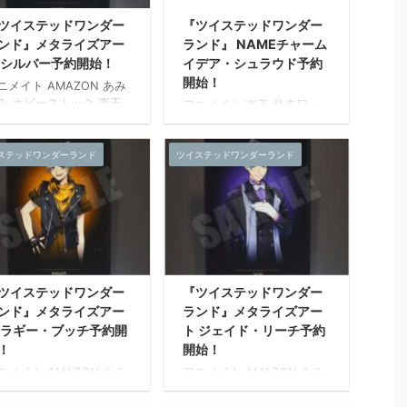
ツイステッドワンダー
『ツイステッドワンダー
ンド』メタライズアー
ランド』 NAMEチャーム
 シルバー予約開始！
イデア・シュラウド予約
開始！
ニメイト AMAZON あみ
み ホビーストック 楽天
アニメイト 楽天 発売日：
売日：2021年04月 上旬
2021年05月 下旬 発売予定
売予定 『ツイステッドワ
サイズ：約W100mm～
ダーランド』のメタライ
ステッドワンダーランド
ツイステッドワンダーランド
150mm 素材：ラバー樹
アートが新登場。 各寮の
脂・アクリル 発売元：株式
徒の寮服姿をデザイン。
会社マズル
術作品で仕様される表現
術を採用し、色鮮やか色
表現が可能なアート作品
す。 【メタライズアート
は?】 通常印刷やインク
ツイステッドワンダー
『ツイステッドワンダー
ェットプリントでは表現
ンド』メタライズアー
ランド』メタライズアー
難しいRGB色域を再現で
る特殊な印刷技術を用
 ラギー・ブッチ予約開
ト ジェイド・リーチ予約
、モニタ等のデジタル表
！
開始！
されたままの色味を再
ニメイト AMAZON あみ
アニメイト AMAZON あみ
。 職人の手による丁寧な
み ホビーストック 楽天
あみ ホビーストック 楽天
事で仕上げを施したメタ
売日：2021年04月 上旬
発売日：2021年04月 上旬