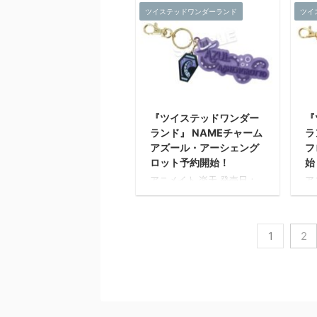
リ
仕事で仕上げを施したメタ
ツイステッドワンダーランド
ツイ
発売予定 『ツイステッドワ
発
ト 
リック調のプレミアムアー
ンダーランド』のメタライ
ン
ト ...
ズアートが新登場。 各寮の
ズ
生徒の寮服姿をデザイン。
生
美術作品で仕様される表現
美
技術を採用し、色鮮やか色
技
彩表現が可能なアート作品
彩
です。 【メタライズアート
で
『ツイステッドワンダー
『
とは?】 通常印刷やインク
と
ランド』 NAMEチャーム
ラ
ジェットプリントでは表現
ジ
アズール・アーシェング
フ
が難しいRGB色域を再現で
が
きる特殊な印刷技術を用
き
ロット予約開始！
始
い、モニタ等のデジタル表
い
アニメイト 楽天 発売日：
ア
示されたままの色味を再
示
2021年05月 下旬 発売予定
2
現。 職人の手による丁寧な
現
サイズ：約W100mm～
サ
仕事で仕上げを施したメタ
仕
150mm 素材：ラバー樹
1
リック調のプレミアムアー
リ
脂・アクリル 発売元：株式
脂
1
2
ト ...
ト 
会社マズル
会