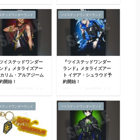
021年05月 下旬 発売予定
2021年05月 下旬 発売予定
イズ：約W100mm～
サイズ：約W100mm～
ステッドワンダーランド
ツイステッドワンダーランド
50mm 素材：ラバー樹
150mm 素材：ラバー樹
・アクリル 発売元：株式
脂・アクリル 発売元：株式
社マズル
会社マズル
ツイステッドワンダー
『ツイステッドワンダー
ンド』メタライズアー
ランド』メタライズアー
 カリム・アルアジーム
ト イデア・シュラウド予
約開始！
約開始！
ニメイト AMAZON あみ
アニメイト AMAZON あみ
み ホビーストック 楽天
あみ ホビーストック 楽天
売日：2021年04月 上旬
発売日：2021年04月 上旬
ステッドワンダーランド
ツイステッドワンダーランド
売予定 『ツイステッドワ
発売予定 『ツイステッドワ
ダーランド』のメタライ
ンダーランド』のメタライ
アートが新登場。 各寮の
ズアートが新登場。 各寮の
徒の寮服姿をデザイン。
生徒の寮服姿をデザイン。
術作品で仕様される表現
美術作品で仕様される表現
術を採用し、色鮮やか色
技術を採用し、色鮮やか色