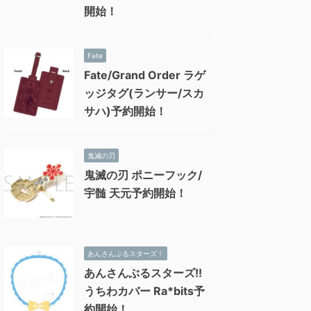
開始！
Fate
Fate/Grand Order ラゲ
ッジタグ(ランサー/スカ
サハ)予約開始！
鬼滅の刃
鬼滅の刃 ポニーフック/
宇髄 天元予約開始！
あんさんぶるスターズ！
あんさんぶるスターズ!!
うちわカバー Ra*bits予
約開始！