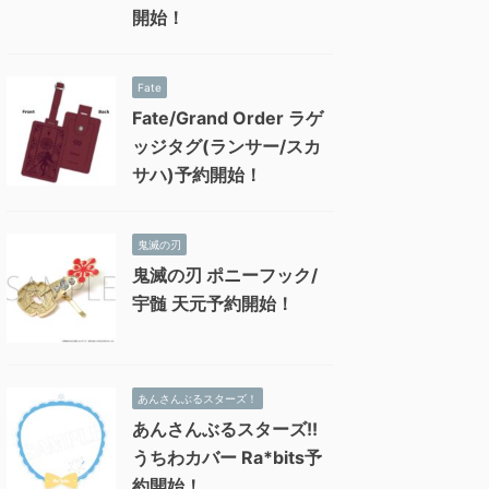
開始！
Fate
Fate/Grand Order ラゲ
ッジタグ(ランサー/スカ
サハ)予約開始！
鬼滅の刃
鬼滅の刃 ポニーフック/
宇髄 天元予約開始！
あんさんぶるスターズ！
あんさんぶるスターズ!!
うちわカバー Ra*bits予
約開始！