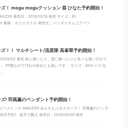
！ mogu moguクッション 葵 ひなた予約開始！
ZON 発売日：2019/10/18 発売 サイズ：約
D10cm 素材：ポリエステル 発売元：バンダイナムコアーツ
ズ！！ マルチシート/流星隊 高峯翠予約開始！
20/05/02 発売 机に置いたり、壁に飾ったりと色々な使い方がで
。 PP製なので汚れや折れにも強いです。 サイズ：B4サイズ 仕
.
ズ! 羽風薫のペンダント予約開始！
ビーストック AMAZON あんさんぶるスターズ！ 羽風薫のペンダ
8月予約》 楽天で購入 発売日：2019/08/09 発売