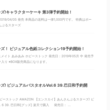
ズ!キャラクターケーキ 第3弾予約開始！
9/04/05 発売 本商品の送料は一律1,000円です。 特典はポー
んぶるスターズ
ズ！ ビジュアル色紙コレクション19予約開始！
イト あみあみ ホビーストック 発売日：2019年05月 中 発売予
パック入り ※BOX販売商品になります。
! ビジュアルバスタオルVol.6 39.巴日和予約開
ビーストック AMAZON 【エンスカイ】あんさんぶるスターズ! ビ
 6 39. 巴日和[グッズ] 楽天で購入 発売日： ...