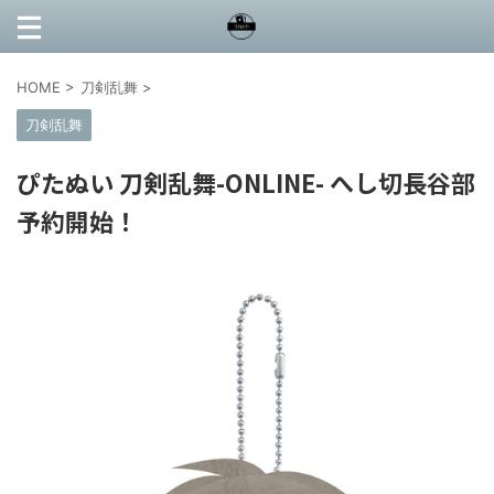
HOME
>
刀剣乱舞
>
刀剣乱舞
ぴたぬい 刀剣乱舞-ONLINE- へし切長谷部
予約開始！