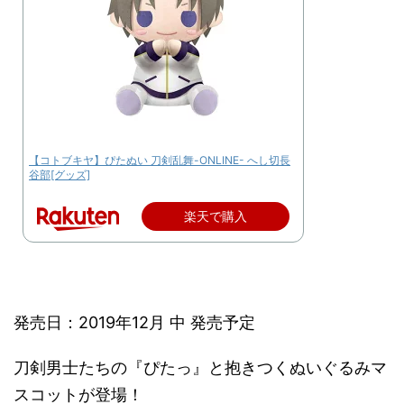
【コトブキヤ】ぴたぬい 刀剣乱舞-ONLINE- へし切長
谷部[グッズ]
楽天で購入
発売日：2019年12月 中 発売予定
刀剣男士たちの『ぴたっ』と抱きつくぬいぐるみマ
スコットが登場！