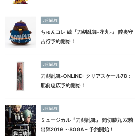
刀剣乱舞
ちゅんコレ 続『刀剣乱舞-花丸-』 陸奥守
吉行予約開始！
刀剣乱舞
刀剣乱舞-ONLINE- クリアスケール78：
肥前忠広予約開始！
刀剣乱舞
ミュージカル『刀剣乱舞』 髭切膝丸 双騎
出陣2019 ～SOGA～予約開始！