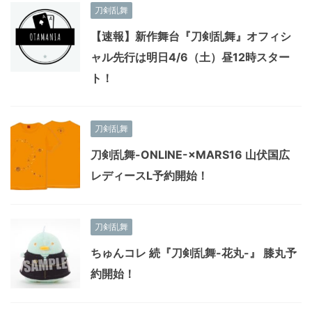
刀剣乱舞
【速報】新作舞台『刀剣乱舞』オフィシ
ャル先行は明日4/6（土）昼12時スター
ト！
刀剣乱舞
刀剣乱舞-ONLINE-×MARS16 山伏国広
レディースL予約開始！
刀剣乱舞
ちゅんコレ 続『刀剣乱舞-花丸-』 膝丸予
約開始！