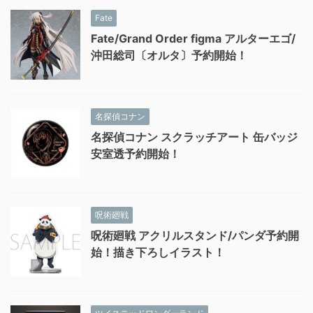
Fate
Fate/Grand Order figma アルターエゴ/
沖田総司〔オルタ〕予約開始！
名探偵コナン
名探偵コナン スクラッチアート 缶バッジ
安室透予約開始！
呪術廻戦
呪術廻戦 アクリルスタンド/パンダ予約開
始！描き下ろしイラスト！