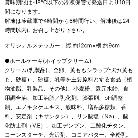
賞味期限は-18℃以下の冷凍保管で発送日より10日
間になります。
解凍は冷蔵庫で4時間から6時間行い、解凍後は24
時間以内にお召し上がり下さい。
オリジナルステッカー：縦:約12cm×横:約9cm
●ホールケーキ(ホイップクリーム)
クリーム(乳製品)、全卵、黄ももシラップづけ(黄も
も、砂糖）、砂糖、乳等を主要原料とする食品（植
物油脂、乳製品、その他)、小麦粉、還元水飴、食
用調合油、加工油脂／乳化剤、膨張剤、pH調整
剤、エノキタケエキス、酸味料、増粘多糖類、香
料、安定剤（キサンタン）、リン酸塩（Na）、酸
化防止剤（V.E）、加工デンプン、二酸化チタン、
コーンスターチ、光沢剤、ココアバター、全粉乳、