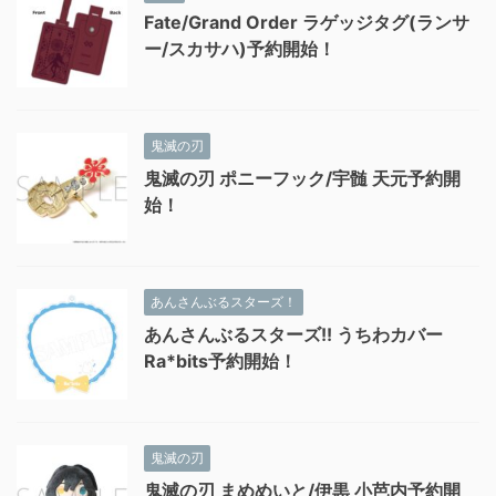
Fate/Grand Order ラゲッジタグ(ランサ
ー/スカサハ)予約開始！
鬼滅の刃
鬼滅の刃 ポニーフック/宇髄 天元予約開
始！
あんさんぶるスターズ！
あんさんぶるスターズ!! うちわカバー
Ra*bits予約開始！
鬼滅の刃
鬼滅の刃 まめめいと/伊黒 小芭内予約開