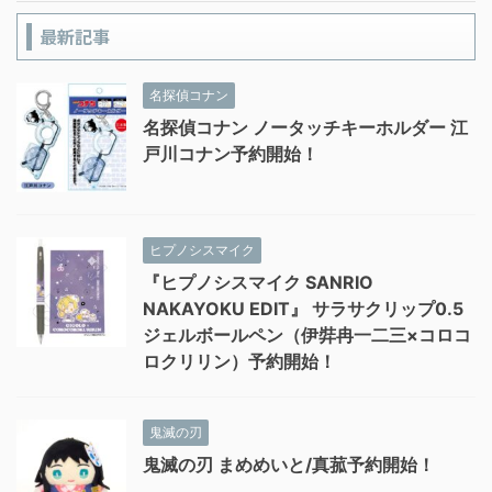
最新記事
名探偵コナン
名探偵コナン ノータッチキーホルダー 江
戸川コナン予約開始！
ヒプノシスマイク
『ヒプノシスマイク SANRIO
NAKAYOKU EDIT』 サラサクリップ0.5
ジェルボールペン（伊弉冉一二三×コロコ
ロクリリン）予約開始！
鬼滅の刃
鬼滅の刃 まめめいと/真菰予約開始！