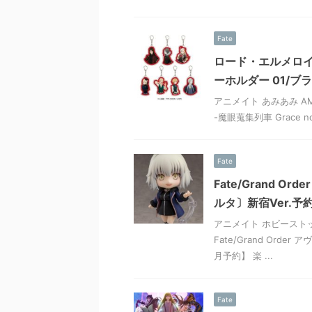
Fate
ロード・エルメロイⅡ世
ーホルダー 01/
アニメイト あみあみ A
-魔眼蒐集列車 Grace no
Fate
Fate/Grand 
ルタ〕新宿Ver.予
アニメイト ホビーストッ
Fate/Grand Ord
月予約】 楽 ...
Fate