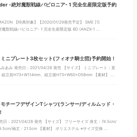
d Order -絶対魔獣戦線バビロニア- 1 完全生産限定版予約
ZON 【特典対象】【2020/01/29発売予定】 SME [1]
 -絶対魔獣戦線バビロニア- 1 完全生産限定版 BD (ANZX-1 ...
Order ミニプレート3枚セット(フィオナ騎士団)予約開始！
あみあみ 発売日：2021/04/28 発売 【サイズ】 ミニプレート：直
：組立前H73×W114mm、組立後H73×W60×D58mm 【素材】 ...
Order モチーフデザインTシャツ(ランサー/ディルムッド・
！
：2021/04/28 発売 【サイズ】 フリーサイズ 身丈：74.5cm/
9.5cm/袖丈：21.5cm 【素材】 ポリエステル ※サイズ交換 ...