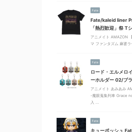
Fate
Fate/kaleid l
「熱烈歓迎」祭 T
アニメイト AMAZON 【送料
マ ファンタズム 麻婆ラー
Fate
ロード・エルメロイⅡ世
ーホルダー 02/
アニメイト あみあみ A
-魔眼蒐集列車 Grace 
入 ...
Fate
キューポッシュ Fat