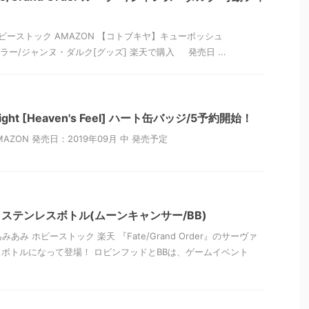
ビーストック AMAZON 【コトブキヤ】キューポッシュ
er ルーラー/ジャンヌ・ダルク[グッズ] 楽天で購入 発売日 ...
 night [Heaven's Feel] ハート缶バッジ/5予約開始！
AZON 発売日：2019年09月 中 発売予定
rder ステンレスボトル(ムーンキャンサー/BB)
みあみ ホビーストック 楽天 『Fate/Grand Order』のサーヴァ
ボトルになって登場！ ロビンフッドとBBは、ゲームイベント