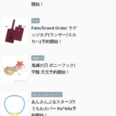
開始！
Fate
Fate/Grand Order ラゲ
ッジタグ(ランサー/スカ
サハ)予約開始！
鬼滅の刃
鬼滅の刃 ポニーフック/
宇髄 天元予約開始！
あんさんぶるスターズ！
あんさんぶるスターズ!!
うちわカバー Ra*bits予
約開始！