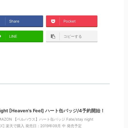
Share
Pocket
LINE
コピーする
 night [Heaven's Feel] ハート缶バッジ/4予約開始！
ZON 【ベルハウス】ハート缶バッジ Fate/stay night
 4[グッズ] 楽天で購入 発売日：2019年09月 中 発売予定