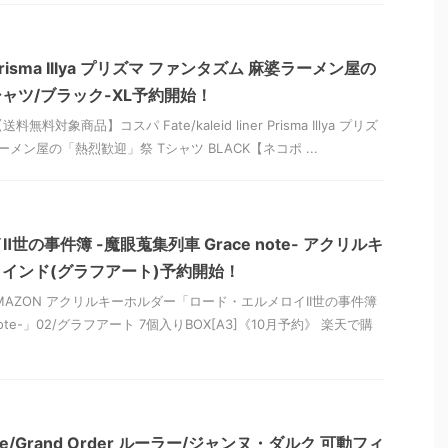
iner Prisma Illya プリズマ ファンタズム 麻婆ラーメン屋の
シャツ/ブラック-XL予約開始！
無料対象商品】コスパ Fate/kaleid liner Prisma Illya プリズ
メン屋の「熱烈歓迎」祭 Tシャツ BLACK【ネコポ ...
の事件簿 -魔眼蒐集列車 Grace note- アクリルキ
ブラインド(グラフアート)予約開始！
MAZON アクリルキーホルダー「ロード・エルメロイII世の事件簿
note-」02/グラフアート 7個入りBOX[A3]《10月予約》 楽天で購
e/Grand Order ルーラー/ジャンヌ・ダルク 可動フィ