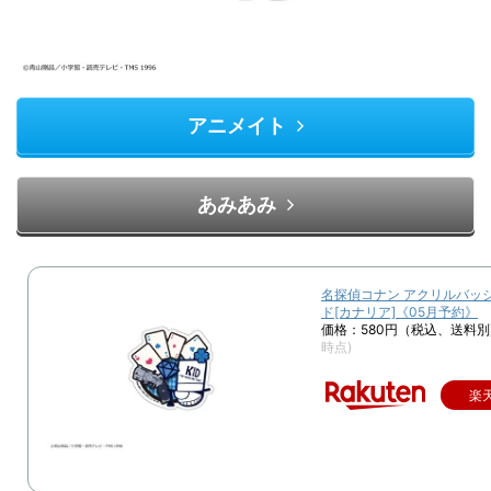
アニメイト
あみあみ
名探偵コナン アクリルバッジ
ド[カナリア]《05月予約》
価格：580円（税込、送料別
時点)
楽