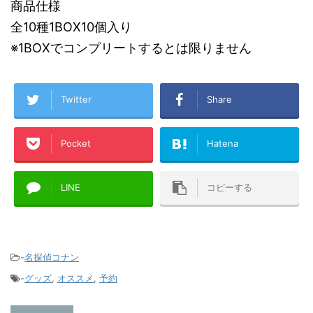
商品仕様
全10種1BOX10個入り
※1BOXでコンプリートするとは限りません
Twitter
Share
Pocket
Hatena
LINE
コピーする
-
名探偵コナン
-
グッズ
,
オススメ
,
予約