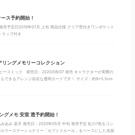
ケース予約開始！
発売予定日2019年07月 上旬 商品仕様 クリア窓付きワンポケット
トラップ付き
アリングメモリーコレクション
ビーストック 発売日：2020/08/07 発売 キャラクターが実際の
もできるアレンジ自在な透明カードです！ サイズ：約9×5.5cm
ングメモ 安室 透予約開始！
あみあみ 楽天 発売日：2020年05月 中旬 発売予定 虹の7色をコン
のカラーステーショナリー「セプトクルール」をベースにした名探