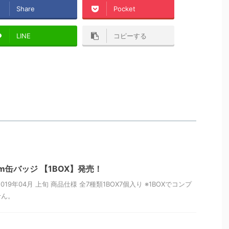
Share
Pocket
LINE
コピーする
m缶バッジ 【1BOX】発売！
19年04月 上旬 商品仕様 全7種類1BOX7個入り ※1BOXでコンプ
せん。