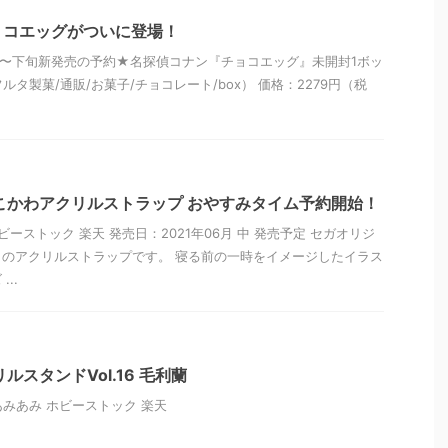
ョコエッグがついに登場！
〜下旬新発売の予約★名探偵コナン『チョコエッグ』未開封1ボッ
ルタ製菓/通販/お菓子/チョコレート/box） 価格：2279円（税
こかわアクリルストラップ おやすみタイム予約開始！
ビーストック 楽天 発売日：2021年06月 中 発売予定 セガオリジ
のアクリルストラップです。 寝る前の一時をイメージしたイラス
..
ルスタンドVol.16 毛利蘭
 あみあみ ホビーストック 楽天