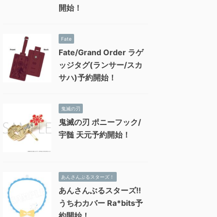
開始！
Fate
Fate/Grand Order ラゲ
ッジタグ(ランサー/スカ
サハ)予約開始！
鬼滅の刃
鬼滅の刃 ポニーフック/
宇髄 天元予約開始！
あんさんぶるスターズ！
あんさんぶるスターズ!!
うちわカバー Ra*bits予
約開始！