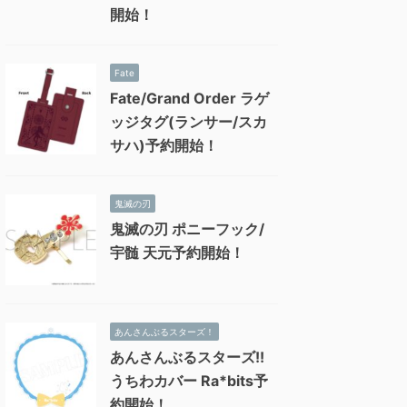
開始！
Fate
Fate/Grand Order ラゲ
ッジタグ(ランサー/スカ
サハ)予約開始！
鬼滅の刃
鬼滅の刃 ポニーフック/
宇髄 天元予約開始！
あんさんぶるスターズ！
あんさんぶるスターズ!!
うちわカバー Ra*bits予
約開始！