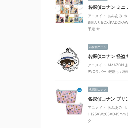
名探偵コナン ミニ
アニメイト あみあみ ホ
8個入りBOX[KADOK
予定 サ ...
名探偵コナン
名探偵コナン 怪盗キ
アニメイト AMAZON
PVCラバー 発売元：
名探偵コナン
名探偵コナン プリ
アニメイト あみあみ ホ
H125×W205×D4
ク