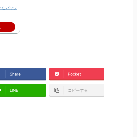
 缶バッジ
入
Share
Pocket
LINE
コピーする