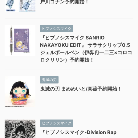
戸川コナン予約開始！
ヒプノシスマイク
『ヒプノシスマイク SANRIO
NAKAYOKU EDIT』 サラサクリップ0.5
ジェルボールペン（伊弉冉一二三×コロコ
ロクリリン）予約開始！
鬼滅の刃
鬼滅の刃 まめめいと/真菰予約開始！
ヒプノシスマイク
『ヒプノシスマイク-Division Rap