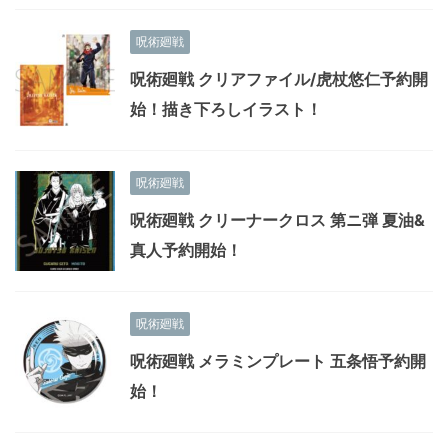
呪術廻戦
呪術廻戦 クリアファイル/虎杖悠仁予約開
始！描き下ろしイラスト！
呪術廻戦
呪術廻戦 クリーナークロス 第ニ弾 夏油&
真人予約開始！
呪術廻戦
呪術廻戦 メラミンプレート 五条悟予約開
始！