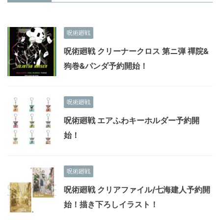
呪術廻戦
呪術廻戦 クリーナークロス 第ニ弾 禪院&
狗巻&パンダ予約開始！
呪術廻戦
呪術廻戦 エアふわキーホルダー予約開
始！
呪術廻戦
呪術廻戦 クリアファイル/七海建人予約開
始！描き下ろしイラスト！