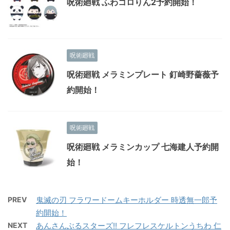
呪術廻戦 ふわコロりん2予約開始！
呪術廻戦
呪術廻戦 メラミンプレート 釘崎野薔薇予
約開始！
呪術廻戦
呪術廻戦 メラミンカップ 七海建人予約開
始！
PREV
鬼滅の刃 フラワードームキーホルダー 時透無一郎予
約開始！
NEXT
あんさんぶるスターズ!! フレフレスケルトンうちわ 仁