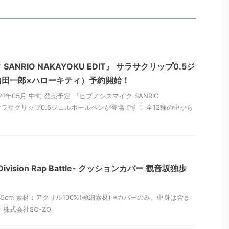
ANRIO NAKAYOKU EDIT』 サラサクリップ0.5ジ
山田一郎×ハローキティ）予約開始！
1年05月 中旬 発売予定 『ヒプノシスマイク SANRIO
』のサラサクリップ0.5ジェルボールペンが登場です！ 全12種の中から
ision Rap Battle- クッションカバー 観音坂独歩
5cm 素材：アクリル100%(極細素材) ※カバーのみ。中身は含ま
株式会社SO-ZO