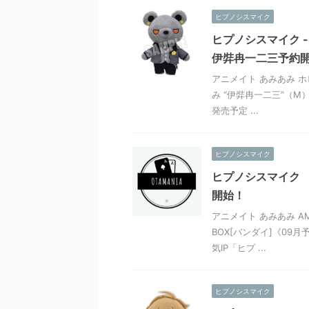
ヒプノシスマイク
ヒプノシスマイク -Di
伊弉冉一二三予約
アニメイト あみあみ ホ
み “伊弉冉一二三”（M）
発売予定 ...
ヒプノシスマイク
ヒプノシスマイク -Di
開始！
アニメイト あみあみ A
BOX[バンダイ]《09月
気IP「ヒプ ...
ヒプノシスマイク