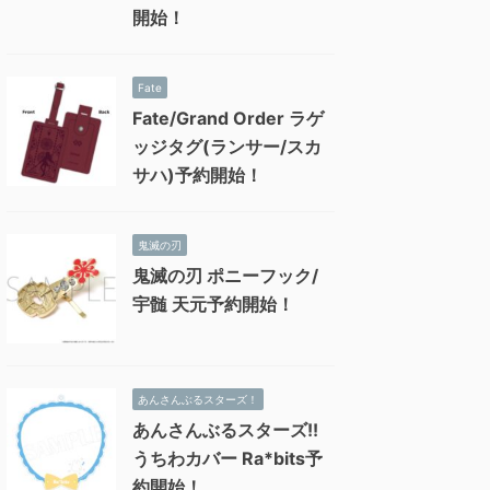
開始！
Fate
Fate/Grand Order ラゲ
ッジタグ(ランサー/スカ
サハ)予約開始！
鬼滅の刃
鬼滅の刃 ポニーフック/
宇髄 天元予約開始！
あんさんぶるスターズ！
あんさんぶるスターズ!!
うちわカバー Ra*bits予
約開始！