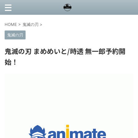
HOME
>
鬼滅の刃
>
鬼滅の刃
鬼滅の刃 まめめいと/時透 無一郎予約開
始！