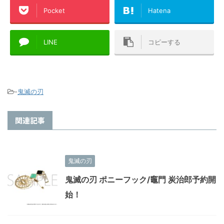
Pocket
Hatena
LINE
コピーする
-
鬼滅の刃
関連記事
鬼滅の刃
鬼滅の刃 ポニーフック/竈門 炭治郎予約開
始！