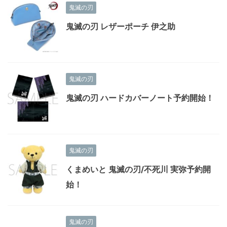
鬼滅の刃
鬼滅の刃 レザーポーチ 伊之助
鬼滅の刃
鬼滅の刃 ハードカバーノート予約開始！
鬼滅の刃
くまめいと 鬼滅の刃/不死川 実弥予約開
始！
鬼滅の刃