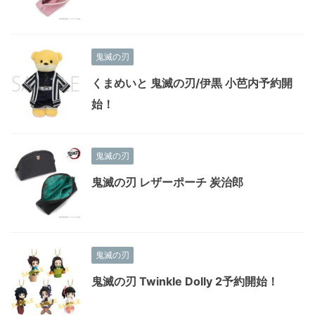
鬼滅の刃
くまめいと 鬼滅の刃/伊黒 小芭内予約開
始！
鬼滅の刃
鬼滅の刃 レザーポーチ 炭治郎
鬼滅の刃
鬼滅の刃 Twinkle Dolly 2予約開始！