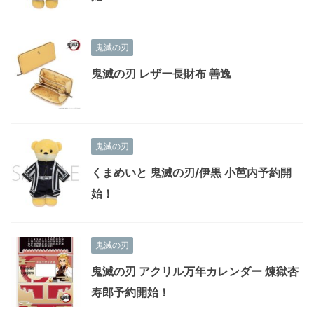
鬼滅の刃
鬼滅の刃 レザー長財布 善逸
鬼滅の刃
くまめいと 鬼滅の刃/伊黒 小芭内予約開
始！
鬼滅の刃
鬼滅の刃 アクリル万年カレンダー 煉獄杏
寿郎予約開始！