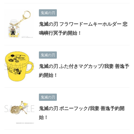
鬼滅の刃
鬼滅の刃 フラワードームキーホルダー 悲
鳴嶼行冥予約開始！
鬼滅の刃
鬼滅の刃 ふた付きマグカップ/我妻 善逸予
約開始！
鬼滅の刃
鬼滅の刃 ポニーフック/我妻 善逸予約開
始！