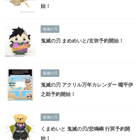
始！
鬼滅の刃
鬼滅の刃 まめめいと/玄弥予約開始！
鬼滅の刃
鬼滅の刃 アクリル万年カレンダー 嘴平伊
之助予約開始！
鬼滅の刃
くまめいと 鬼滅の刃/悲鳴嶼 行冥予約開
始！