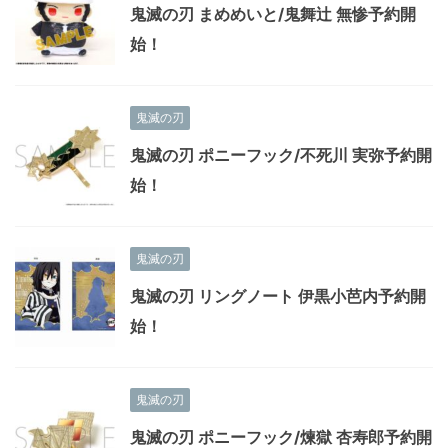
鬼滅の刃 まめめいと/鬼舞辻 無惨予約開
始！
鬼滅の刃
鬼滅の刃 ポニーフック/不死川 実弥予約開
始！
鬼滅の刃
鬼滅の刃 リングノート 伊黒小芭内予約開
始！
鬼滅の刃
鬼滅の刃 ポニーフック/煉獄 杏寿郎予約開