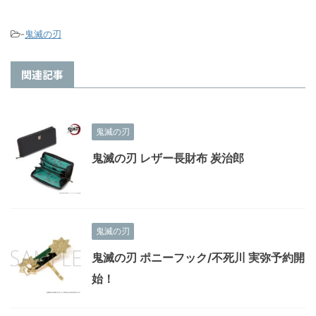
-
鬼滅の刃
関連記事
鬼滅の刃
鬼滅の刃 レザー長財布 炭治郎
鬼滅の刃
鬼滅の刃 ポニーフック/不死川 実弥予約開
始！