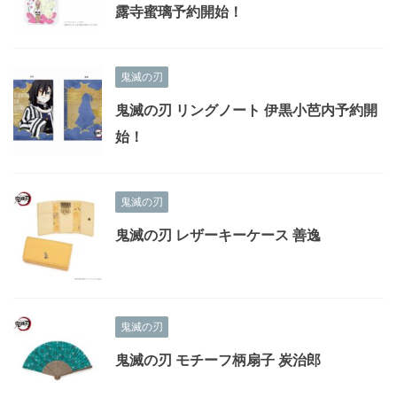
露寺蜜璃予約開始！
鬼滅の刃
鬼滅の刃 リングノート 伊黒小芭内予約開
始！
鬼滅の刃
鬼滅の刃 レザーキーケース 善逸
鬼滅の刃
鬼滅の刃 モチーフ柄扇子 炭治郎