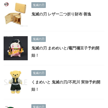
鬼滅の刃
鬼滅の刃 レザー二つ折り財布 善逸
鬼滅の刃
鬼滅の刃 まめめいと/竈門禰豆子予約開
始！
鬼滅の刃
くまめいと 鬼滅の刃/不死川 実弥予約開
始！
鬼滅の刃