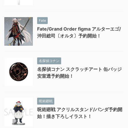
Fate
Fate/Grand Order figma アルターエゴ/
沖田総司〔オルタ〕予約開始！
名探偵コナン
名探偵コナン スクラッチアート 缶バッジ
安室透予約開始！
呪術廻戦
呪術廻戦 アクリルスタンド/パンダ予約開
始！描き下ろしイラスト！