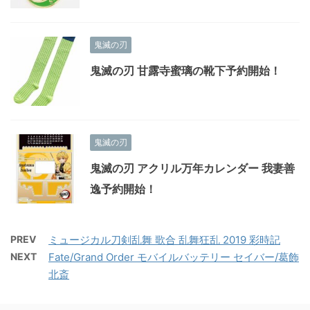
鬼滅の刃
鬼滅の刃 甘露寺蜜璃の靴下予約開始！
鬼滅の刃
鬼滅の刃 アクリル万年カレンダー 我妻善
逸予約開始！
PREV
ミュージカル刀剣乱舞 歌合 乱舞狂乱 2019 彩時記
NEXT
Fate/Grand Order モバイルバッテリー セイバー/葛飾
北斎