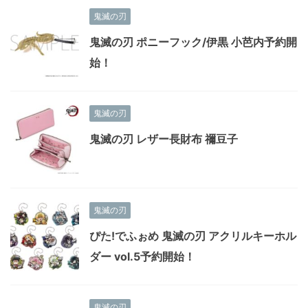
鬼滅の刃
鬼滅の刃 ポニーフック/伊黒 小芭内予約開
始！
鬼滅の刃
鬼滅の刃 レザー長財布 禰豆子
鬼滅の刃
ぴた!でふぉめ 鬼滅の刃 アクリルキーホル
ダー vol.5予約開始！
鬼滅の刃