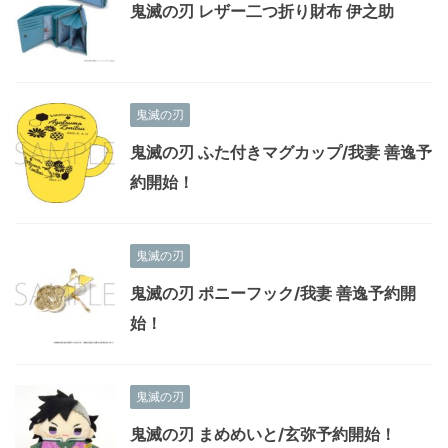
鬼滅の刃 レザー二つ折り財布 伊之助
鬼滅の刃
鬼滅の刃 ふた付きマグカップ/我妻 善逸予
約開始！
鬼滅の刃
鬼滅の刃 ポニーフック/我妻 善逸予約開
始！
鬼滅の刃
鬼滅の刃 まめめいと/玄弥予約開始！