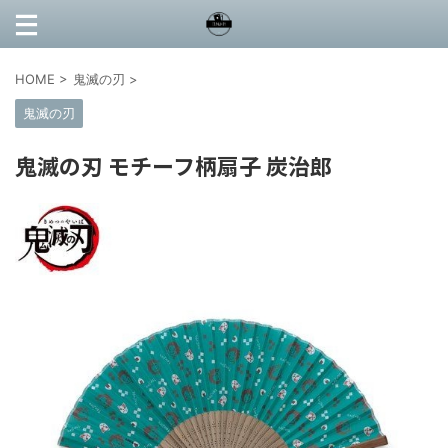
HOME
>
鬼滅の刃
>
鬼滅の刃
鬼滅の刃 モチーフ柄扇子 炭治郎