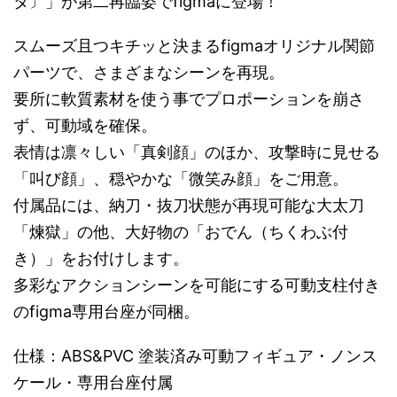
タ〕」が第二再臨姿でfigmaに登場！
スムーズ且つキチッと決まるfigmaオリジナル関節
パーツで、さまざまなシーンを再現。
要所に軟質素材を使う事でプロポーションを崩さ
ず、可動域を確保。
表情は凛々しい「真剣顔」のほか、攻撃時に見せる
「叫び顔」、穏やかな「微笑み顔」をご用意。
付属品には、納刀・抜刀状態が再現可能な大太刀
「煉獄」の他、大好物の「おでん（ちくわぶ付
き）」をお付けします。
多彩なアクションシーンを可能にする可動支柱付き
のfigma専用台座が同梱。
仕様：ABS&PVC 塗装済み可動フィギュア・ノンス
ケール・専用台座付属