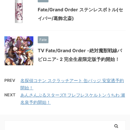
Fate/Grand Order ステンレスボトル(セ
イバー/葛飾北斎)
Fate
TV Fate/Grand Order -絶対魔獣戦線バ
ビロニア- 2 完全生産限定版予約開始！
PREV
名探偵コナン スクラッチアート 缶バッジ 安室透予約
開始！
NEXT
あんさんぶるスターズ!! フレフレスケルトンうちわ 瀬
名泉予約開始！