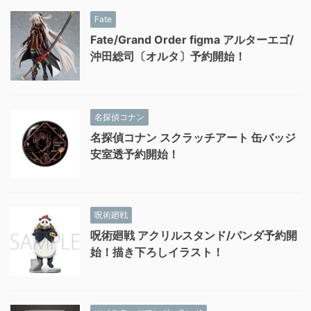
Fate
Fate/Grand Order figma アルターエゴ/
沖田総司〔オルタ〕予約開始！
名探偵コナン
名探偵コナン スクラッチアート 缶バッジ
安室透予約開始！
呪術廻戦
呪術廻戦 アクリルスタンド/パンダ予約開
始！描き下ろしイラスト！