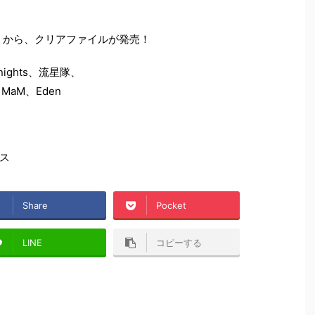
』から、クリアファイルが発売！
Knights、流星隊、
h、MaM、Eden
ス
Share
Pocket
LINE
コピーする