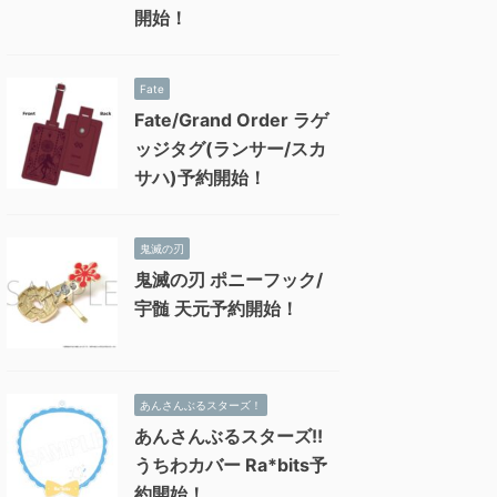
開始！
Fate
Fate/Grand Order ラゲ
ッジタグ(ランサー/スカ
サハ)予約開始！
鬼滅の刃
鬼滅の刃 ポニーフック/
宇髄 天元予約開始！
あんさんぶるスターズ！
あんさんぶるスターズ!!
うちわカバー Ra*bits予
約開始！