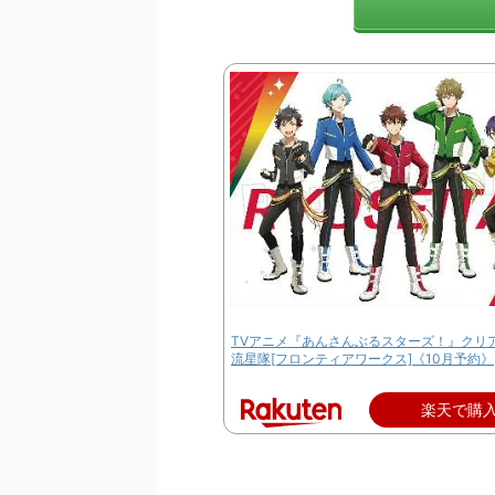
TVアニメ『あんさんぶるスターズ！』クリ
流星隊[フロンティアワークス]《10月予約》
楽天で購